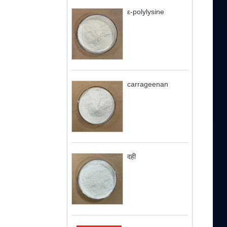
ε-polylysine
carrageenan
दही