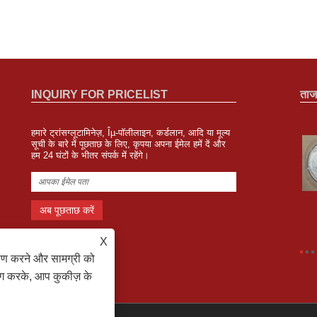
INQUIRY FOR PRICELIST
ताज
हमारे ट्रांसग्लूटामिनेज़, Îµ-पॉलीलाइन, कर्डलान, आदि या मूल्य
जिपिन बायोटेक ब्राजील के साओ पाउलो में FISA में भाग
सूची के बारे में पूछताछ के लिए, कृपया अपना ईमेल हमें दें और
हम 24 घंटों के भीतर संपर्क में रहेंगे।
लेगा
2023/08/04
हम 8 से 10 अगस्त तक साओ पाउलो, ब्राज़ील में खाद्य सामग्री दक्षिण
अमेरिका में भाग लेंगे और बूथ संख्या F62 है।
X
ेषण करने और सामग्री को
ोग करके, आप कुकीज़ के