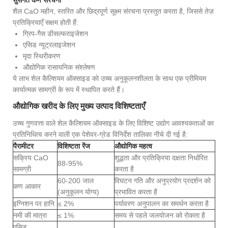
सुसंगत कण संरचना
शैल CaO महीन, स्तरित और छिद्रपूर्ण सूक्ष्म संरचना प्रस्तुत करता है, जिससे तेज़
प्रतिक्रियाएँ सक्षम होती हैं:
ग्रिप-गैस डीसल्फराइजेशन
एसिड न्यूट्रलाइजेशन
मृदा स्थिरीकरण
औद्योगिक रासायनिक संश्लेषण
ये लाभ शेल कैल्शियम ऑक्साइड को उच्च अनुकूलनशीलता के साथ एक प्रीमियम
कार्यात्मक सामग्री के रूप में स्थापित करते हैं।
औद्योगिक खरीद के लिए मुख्य उत्पाद विशिष्टताएँ
उच्च गुणवत्ता वाले शेल कैल्शियम ऑक्साइड के लिए विशिष्ट उद्योग आवश्यकताओं का
प्रतिनिधित्व करने वाली एक पेशेवर-ग्रेड विनिर्देश तालिका नीचे दी गई है:
पैरामीटर
विशिष्टता रेंज
औद्योगिक महत्व
सक्रिय CaO
शुद्धता और प्रतिक्रिया दक्षता निर्धारित
88-95%
सामग्री
करता है
60-200 जाल
विघटन गति और अनुप्रयोग प्रदर्शन को
कण आकार
(अनुकूलन योग्य)
प्रभावित करता है
इग्निशन पर हानि
≤ 2%
पर्यावरण अनुपालन का समर्थन करता है
नमी की मात्रा
≤ 1%
समय से पहले जलयोजन को रोकता है
एसिड