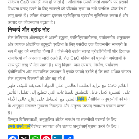
सक्रिय CaO सामग्री कम हो जाती है। औद्योगिक उपयोगकर्ता आमतौर पर इसकी
स्थिरता बनाए रखने के लिए सामग्री को सीलबंद ड्रम या नमी-संरक्षित थोक बैग में
लागू करते हैं। उचित भंडारण इष्टतम प्रतिक्रिया प्रदर्शन सुनिश्चित करता है और
उत्पाद का जीवनकाल बढ़ाता है।
निष्कर्ष और ब्रांड नोट
शेल कैल्शियम ऑक्साइड ने अपनी शुद्धता, प्रतिक्रियाशीलता, पर्यावरणीय अनुपालन
और व्यापक औद्योगिक बहुमुखी प्रतिभा के लिए पसंदीदा एक विश्वसनीय सामग्री के
रूप में खुद को स्थापित किया है। जैसे-जैसे उद्योग स्वच्छ प्रौद्योगिकियों और टिकाऊ
सामग्रियों को अपनाना जारी रखते हैं, शेल CaO भविष्य की प्रदर्शन अपेक्षाओं के
साथ पूरी तरह से मेल खाता है। धातु विज्ञान, जल उपचार, निर्माण, पर्यावरण
इंजीनियरिंग और रासायनिक उत्पादन में इसके फायदे दर्शाते हैं कि क्यों अधिक संगठन
शेल-व्युत्पन्न विकल्पों की ओर बढ़ रहे हैं।
مع تزايد الطلب العالمي على المواد الصديقة للبيئة، ظهر CaO ​​القائم
على القشرة كحل قابل للتطبيق للصناعات التي تتطلع إلى تقليل التأثير
البيئي مع الحفاظ على إنتاج عالي الأداء.
जिपिन
औद्योगिक अनुप्रयोगों की मांग
के अनुकूल लगातार गुणवत्ता नियंत्रण और अनुरूप उत्पाद समाधान प्रदान करता
है।
विस्तृत विशिष्टताओं, अनुकूलित ऑर्डर समर्थन या तकनीकी परामर्श के लिए,
हमसे संपर्क करें
विशेषज्ञ सहायता और उत्पाद अनुशंसाएँ प्राप्त करने के लिए।
Facebook
X
WhatsApp
Pinterest
LinkedIn
Share